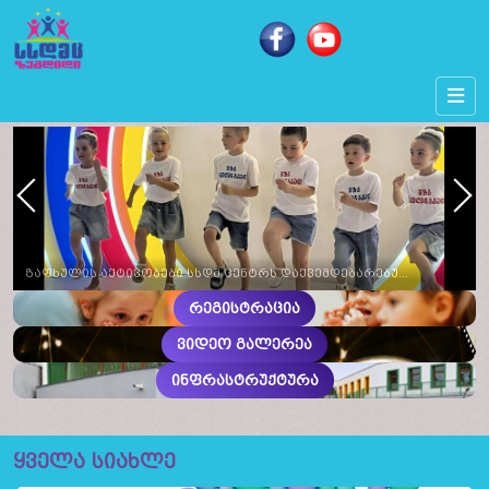
Next
Prev
ზაფხულის აქტივობები სსდმ ცენტრს დაქვემდებარებულ საბავშვო ბაღებში სხვადასხვა თემატიკის, განსაკუთრებული საზეიმო აქტივობებით აღინიშნა
რეგისტრაცია
ვიდეო გალერეა
ინფრასტრუქტურა
ყველა სიახლე