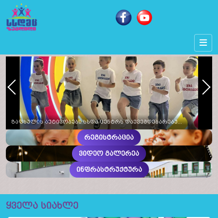
Next
Prev
ზაფხულის აქტივობები სსდმ ცენტრს დაქვემდებარებულ საბავშვო ბაღებში სხვადასხვა თემატიკის, განსაკუთრებული საზეიმო აქტივობებით აღინიშნა
რეგისტრაცია
ვიდეო გალერეა
ინფრასტრუქტურა
ყველა სიახლე